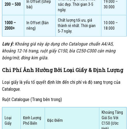
In Offset (Ghép
19.000 –
200 – 500
sắc đẹp. Thời gian 3-5
bài)
30.000
ngày.
Chất lượng tối ưu, giá
1000 –
In Offset (Bản
10.000 –
thành rẻ nhất. Thời gian
2000+
riêng)
18.000
5-7 ngày.
Lưu ý:
Khoảng giá này áp dụng cho Catalogue chuẩn A4/A5,
khoảng 12-16 trang, ruột giấy C150, bìa C250-C300 cán màng
bóng/mờ, đóng kim giữa.
Chi Phí Ảnh Hưởng Bởi Loại Giấy & Định Lượng
Loại giấy là yếu tố quyết định lớn đến chi phí và độ sang trọng của
Catalogue.
Ruột Catalogue (Trang bên trong)
Khoảng Tăng
Loại
Định Lượng
Giá So Với
Đặc Điểm
Giấy
Phổ Biến
C150 (Ước
tính)