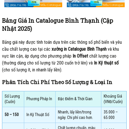
Bảng Giá In Catalogue Bình Thạnh (Cập
Nhật 2025)
Bảng giá này được tính toán dựa trên các thông số phổ biến và yêu
cầu chất lượng cao tại các
xưởng in Catalogue Bình Thạnh
và khu
vực lân cận, áp dụng cho phương pháp
In Offset
chất lượng cao
(thường dùng cho số lượng từ 200 cuốn trở lên) và
In Kỹ thuật số
(cho số lượng ít, in nhanh lấy liền).
Phân Tích Chi Phí Theo Số Lượng & Loại In
Số Lượng
Khoảng Giá
Phương Pháp In
Đặc Điểm & Thời Gian
(Cuốn)
(VNĐ/Cuốn)
Nhanh, lấy liền/trong
35.000 –
50 – 150
In Kỹ Thuật Số
ngày. Chi phí cao hơn.
65.000
Chất lượng chuẩn, màu