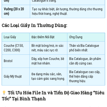
cm)
Catalogue ít trang.
Vuông (20 x 20
Tạo sự khác biệt, ấn tượng, thường dùng cho thương
cm)
hiệu thời trang, nghệ thuật.
Các Loại Giấy In Thường Dùng:
Loại Giấy
Đặc Điểm Nổi Bật
Ứng Dụng
Couche (C150,
Bề mặt bóng/mờ, in sắc
Thân và Bìa Catalogue
C200, C300)
nét, màu sắc rực rỡ.
phổ biến nhất.
Dày, xốp hơn Couche, bề
Bìa Catalogue, ấn phẩm
Bristol
mặt hơi nhám.
cần độ cứng cao.
Bìa Catalogue cao cấp,
Đa dạng màu sắc, vân,
Giấy Mỹ thuật
thể hiện đẳng cấp
tạo cảm giác sang trọng.
thương hiệu.
Tối Ưu Hóa File In và Tiến Độ Giao Hàng “Siêu
Tốc” Tại Bình Thạnh