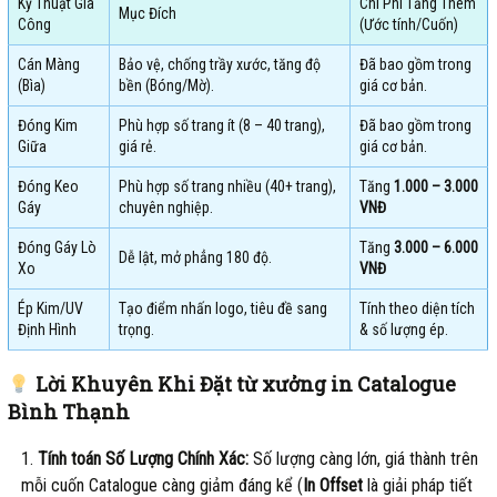
Kỹ Thuật Gia
Chi Phí Tăng Thêm
Mục Đích
Công
(Ước tính/Cuốn)
Cán Màng
Bảo vệ, chống trầy xước, tăng độ
Đã bao gồm trong
(Bìa)
bền (Bóng/Mờ).
giá cơ bản.
Đóng Kim
Phù hợp số trang ít (8 – 40 trang),
Đã bao gồm trong
Giữa
giá rẻ.
giá cơ bản.
Đóng Keo
Phù hợp số trang nhiều (40+ trang),
Tăng
1.000 – 3.000
Gáy
chuyên nghiệp.
VNĐ
Đóng Gáy Lò
Tăng
3.000 – 6.000
Dễ lật, mở phẳng 180 độ.
Xo
VNĐ
Ép Kim/UV
Tạo điểm nhấn logo, tiêu đề sang
Tính theo diện tích
Định Hình
trọng.
& số lượng ép.
Lời Khuyên Khi Đặt từ xưởng in Catalogue
Bình Thạnh
Tính toán Số Lượng Chính Xác:
Số lượng càng lớn, giá thành trên
mỗi cuốn Catalogue càng giảm đáng kể (
In Offset
là giải pháp tiết