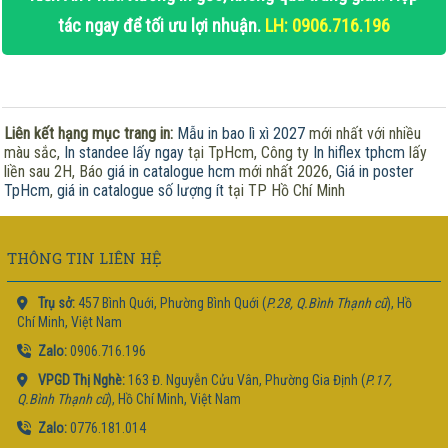
tác ngay để tối ưu lợi nhuận.
LH: 0906.716.196
Liên kết hạng mục trang in:
Mẫu in bao lì xì 2027
mới nhất với nhiều
màu sắc,
In standee lấy ngay
tại TpHcm, Công ty
In hiflex tphcm
lấy
liền sau 2H, Báo
giá in catalogue hcm
mới nhất 2026,
Giá in poster
TpHcm
,
giá in catalogue số lượng ít
tại TP Hồ Chí Minh
THÔNG TIN LIÊN HỆ
Trụ sở:
457 Bình Quới, Phường Bình Quới (
P.28, Q.Bình Thạnh cũ
), Hồ
Chí Minh, Việt Nam
Zalo:
0906.716.196
VPGD Thị Nghè:
163 Đ. Nguyễn Cửu Vân, Phường Gia Định (
P.17,
Q.Bình Thạnh cũ
), Hồ Chí Minh, Việt Nam
Zalo:
0776.181.014