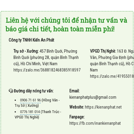
Liên hệ với chúng tôi để nhận tư vấn và
báo giá chi tiết, hoàn toàn miễn phí!
Công ty TNHH Kiến An Phát
Trụ sở - Xưởng:
457 Bình Quới, Phường
VPGD Thị Nghè:
163 Đ. Ng
Bình Quới (phường 28, quận Bình Thạnh
Vân, Phường Gia Định (ph
cũ), Hồ Chí Minh, Việt Nam
quận Bình Thạnh cũ), Hồ Ch
https://zalo.me/3688182468385918597
Nam
https://zalo.me/419550
Đường dây nóng tư vấn:
Email:
kienanphatplus@gmail.com
0906 71 61 96
(Hồng Vân -
Trụ Sở | Xưởng)
Website:
https://kienanphat.net
0776 181 014
(Thanh Trúc -
Fanpage:
VPGD Thị Nghè)
https://fb.com/inankienanphat