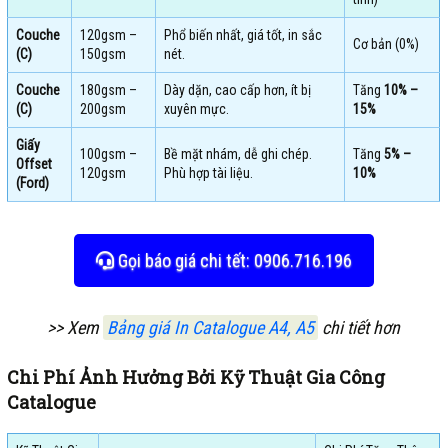
Couche
120gsm –
Phổ biến nhất, giá tốt, in sắc
Cơ bản (0%)
(C)
150gsm
nét.
Couche
180gsm –
Dày dặn, cao cấp hơn, ít bị
Tăng
10% –
(C)
200gsm
xuyên mực.
15%
Giấy
100gsm –
Bề mặt nhám, dễ ghi chép.
Tăng
5% –
Offset
120gsm
Phù hợp tài liệu.
10%
(Ford)
Gọi báo giá chi tết: 0906.716.196
>> Xem
Bảng giá In Catalogue A4, A5
chi tiết hơn
Chi Phí Ảnh Hưởng Bởi Kỹ Thuật Gia Công
Catalogue