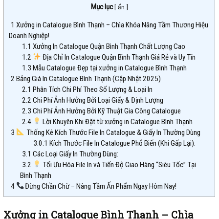
Mục lục
[
ẩn
]
1
Xưởng in Catalogue Bình Thạnh – Chìa Khóa Nâng Tầm Thương Hiệu
Doanh Nghiệp!
1.1
Xưởng In Catalogue Quận Bình Thạnh Chất Lượng Cao
1.2
Địa Chỉ In Catalogue Quận Bình Thạnh Giá Rẻ và Uy Tín
1.3
Mẫu Catalogue Đẹp tại xưởng in Catalogue Bình Thạnh
2
Bảng Giá In Catalogue Bình Thạnh (Cập Nhật 2025)
2.1
Phân Tích Chi Phí Theo Số Lượng & Loại In
2.2
Chi Phí Ảnh Hưởng Bởi Loại Giấy & Định Lượng
2.3
Chi Phí Ảnh Hưởng Bởi Kỹ Thuật Gia Công Catalogue
2.4
Lời Khuyên Khi Đặt từ xưởng in Catalogue Bình Thạnh
3
Thống Kê Kích Thước File In Catalogue & Giấy In Thường Dùng
3.0.1
Kích Thước File In Catalogue Phổ Biến (Khi Gấp Lại):
3.1
Các Loại Giấy In Thường Dùng:
3.2
Tối Ưu Hóa File In và Tiến Độ Giao Hàng “Siêu Tốc” Tại
Bình Thạnh
4
Đừng Chần Chừ – Nâng Tầm Ấn Phẩm Ngay Hôm Nay!
Xưởng in Catalogue Bình Thạnh – Chìa