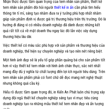
Nhận thức được tầm quan trọng của tem nhãn sản phẩm, thiết kế
tem nhãn sản phẩm đòi hỏi người
thiết kế in ấn
cần phải tìm hiểu
thông tin tỉ mỉ, sáng tạo nhằm đưa ra ý tưởng phù hợp nhất nhằm
giúp sản phẩm định vị được giá trị thương hiệu trên thị trường. Đó là
hướng đi đúng vì có nhiều doanh nghiệp đã dành được những kết
quả rất tốt cả về mặt doanh thu ngay lúc đó lẫn việc xây dựng
thương hiệu lâu dài.
Việc thiết kế có màu sắc phù hợp với sản phẩm và thương hiệu của
doanh nghiệp, thể hiện sự chuyên nghiệp và tạo nên nét riêng biệt.
Một hình ảnh đẹp sẽ là yếu tố góp phần quảng bá cho sản phẩm tốt
hơn vì vậy thiết kế tem nhãn với hình ảnh chân thực, sắc nét nhất
mang đầy đủ ý nghĩa từ chất lượng đến lợi ích người tiêu dùng. Trên
tem nhãn sản phẩm phải có font chữ dễ đọc mang nét nghệ thuật
nhưng không quá cầu kỳ.
Hiểu rõ được tầm quan trọng đó, in Kiến An Phát luôn chú trọng xây
dựng đội ngũ thiết kế chuyên nghiệp sáng tạo vì mục tiêu cùng
doanh nghiệp tạo ra những mẫu thiết kế tem nhãn đẹp và ấn tượng