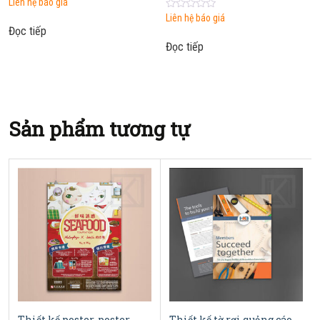
0
Liên hệ báo giá
out
0
Liên hệ báo giá
of
out
5
Đọc tiếp
of
5
Đọc tiếp
Sản phẩm tương tự
Thiết kế poster, poster
Thiết kế tờ rơi quảng cáo