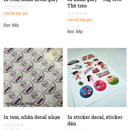
Thẻ treo
0
Liên hệ báo giá
out
0
Liên hệ báo giá
of
out
5
Đọc tiếp
of
5
Đọc tiếp
In tem, nhãn decal nhựa
In sticker decal, sticker
dán