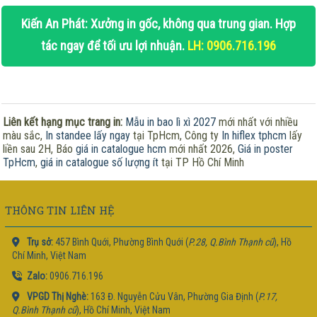
Kiến An Phát: Xưởng in gốc, không qua trung gian. Hợp
tác ngay để tối ưu lợi nhuận.
LH: 0906.716.196
Liên kết hạng mục trang in:
Mẫu in bao lì xì 2027
mới nhất với nhiều
màu sắc,
In standee lấy ngay
tại TpHcm, Công ty
In hiflex tphcm
lấy
liền sau 2H, Báo
giá in catalogue hcm
mới nhất 2026,
Giá in poster
TpHcm
,
giá in catalogue số lượng ít
tại TP Hồ Chí Minh
THÔNG TIN LIÊN HỆ
Trụ sở:
457 Bình Quới, Phường Bình Quới (
P.28, Q.Bình Thạnh cũ
), Hồ
Chí Minh, Việt Nam
Zalo:
0906.716.196
VPGD Thị Nghè:
163 Đ. Nguyễn Cửu Vân, Phường Gia Định (
P.17,
Q.Bình Thạnh cũ
), Hồ Chí Minh, Việt Nam