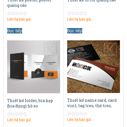
quảng cáo
0
0
Liên hệ báo giá
Liên hệ báo giá
out
out
of
of
5
5
Đọc tiếp
Đọc tiếp
Thiết kế name card, card
Thiết kế folder, bìa kẹp
visit, tag treo, thẻ treo,
(bìa đựng) hồ sơ
price
0
Liên hệ báo giá
0
Liên hệ báo giá
out
out
of
of