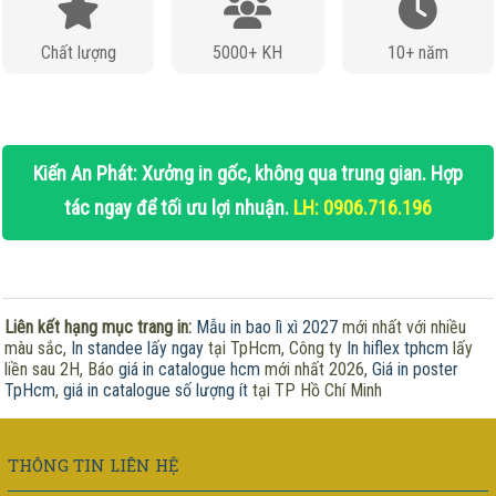
Chất lượng
5000+ KH
10+ năm
Kiến An Phát: Xưởng in gốc, không qua trung gian. Hợp
tác ngay để tối ưu lợi nhuận.
LH: 0906.716.196
Liên kết hạng mục trang in:
Mẫu in bao lì xì 2027
mới nhất với nhiều
màu sắc,
In standee lấy ngay
tại TpHcm, Công ty
In hiflex tphcm
lấy
liền sau 2H, Báo
giá in catalogue hcm
mới nhất 2026,
Giá in poster
TpHcm
,
giá in catalogue số lượng ít
tại TP Hồ Chí Minh
THÔNG TIN LIÊN HỆ