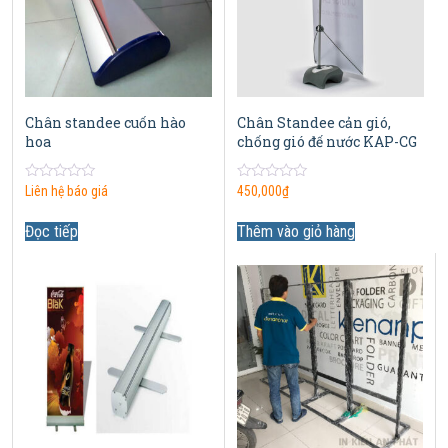
Chân standee cuốn hào
Chân Standee cản gió,
hoa
chống gió đế nước KAP-CG
0
0
Liên hệ báo giá
450,000
₫
out
out
of
of
5
5
Đọc tiếp
Thêm vào giỏ hàng