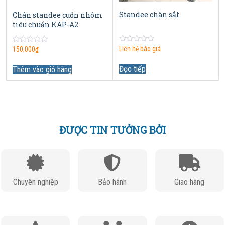
Standee chân sắt
Chân standee cuốn nhôm
tiêu chuẩn KAP-A2
0
Liên hệ báo giá
0
150,000
₫
out
out
of
of
5
Đọc tiếp
5
Thêm vào giỏ hàng
ĐƯỢC TIN TƯỞNG BỞI
Chuyên nghiệp
Bảo hành
Giao hàng