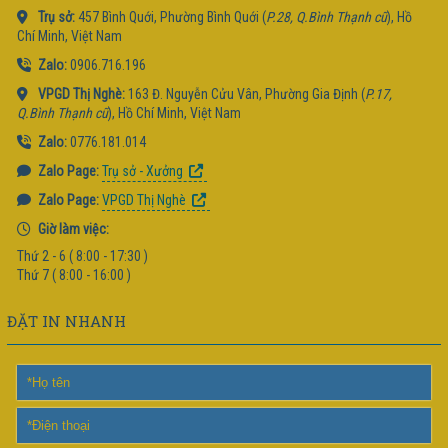
Trụ sở:
457 Bình Quới, Phường Bình Quới (
P.28, Q.Bình Thạnh cũ
), Hồ
Chí Minh, Việt Nam
Zalo:
0906.716.196
VPGD Thị Nghè:
163 Đ. Nguyễn Cửu Vân, Phường Gia Định (
P.17,
Q.Bình Thạnh cũ
), Hồ Chí Minh, Việt Nam
Zalo:
0776.181.014
Zalo Page:
Trụ sở - Xưởng
Zalo Page:
VPGD Thị Nghè
Giờ làm việc:
Thứ 2 - 6 ( 8:00 - 17:30 )
Thứ 7 ( 8:00 - 16:00 )
ĐẶT IN NHANH