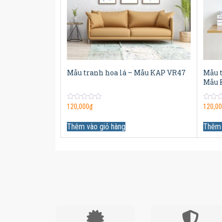
Mẫu tranh hoa lá – Mẫu KAP VR47
Mẫu t
Mẫu 
0
0
120,000
₫
120,0
out
out
of
of
5
5
Thêm vào giỏ hàng
Thêm 