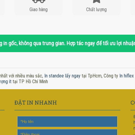
Giao hàng
Chất lượng
 in gốc, không qua trung gian. Hợp tác ngay để tối ưu lợi nhuậ
nhất với nhiều màu sắc,
In standee lấy ngay
tại TpHcm, Công ty
In hifle
ượng ít
tại TP Hồ Chí Minh
ĐẶT IN NHANH
C