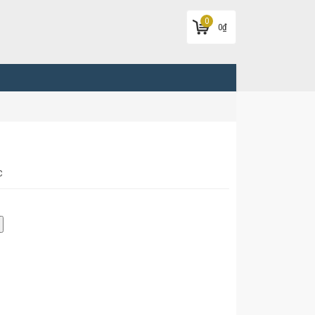
0
0
₫
c