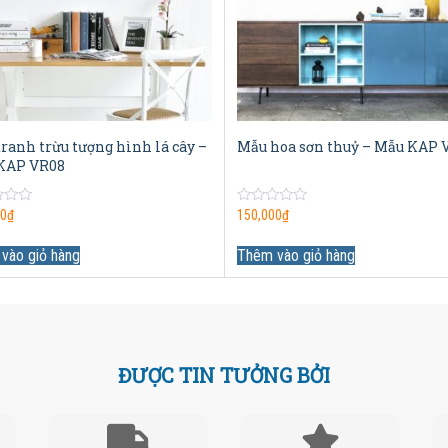
ranh trừu tượng hình lá cây –
Mẫu hoa sơn thuỷ – Mẫu KAP 
KAP VR08
0
00
₫
150,000
₫
out
of
5
vào giỏ hàng
Thêm vào giỏ hàng
ĐƯỢC TIN TƯỞNG BỞI