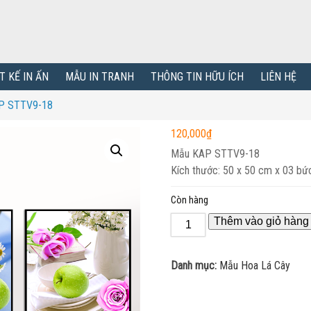
T KẾ IN ẤN
MẪU IN TRANH
THÔNG TIN HỮU ÍCH
LIÊN HỆ
AP STTV9-18
120,000
₫
Mẫu KAP STTV9-18
Kích thước: 50 x 50 cm x 03 bứ
Còn hàng
Thêm vào giỏ hàng
Danh mục:
Mẫu Hoa Lá Cây