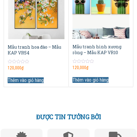
Mẫu tranh hình xương
Mẫu tranh hoa đào – Mẫu
rồng – Mẫu KAP VR10
KAP VR54
0
120,000
₫
0
120,000
₫
out
out
of
of
5
Thêm vào giỏ hàng
5
Thêm vào giỏ hàng
ĐƯỢC TIN TƯỞNG BỞI