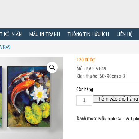
T KẾ IN ẤN
MẪU IN TRANH
THÔNG TIN HỮU ÍCH
LIÊN HỆ
 VR49
120,000
₫
Mẫu KAP VR49
Kích thước: 60x90cm x 3
Còn hàng
Thêm vào giỏ hàng
Danh mục:
Mẫu hình Cá - Vật ph