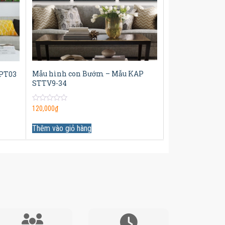
Mẫu hình con Bướm – Mẫu KAP
 PT03
STTV9-34
0
120,000
₫
out
of
5
Thêm vào giỏ hàng