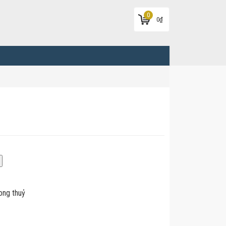
0
0
₫
ong thuỷ