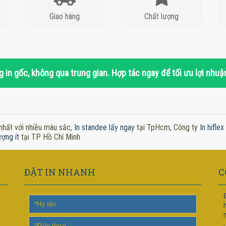
Giao hàng
Chất lượng
 in gốc, không qua trung gian. Hợp tác ngay để tối ưu lợi nhuậ
nhất với nhiều màu sắc,
In standee lấy ngay
tại TpHcm, Công ty
In hifle
ượng ít
tại TP Hồ Chí Minh
ĐẶT IN NHANH
C