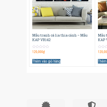
Mẫu tranh cá lia thia cảnh – Mẫu
Mẫu t
KAP VR142
KAP 
0
0
120,000
₫
120,0
out
out
of
of
5
5
Thêm vào giỏ hàng
Thêm 