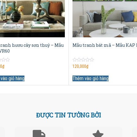
ranh hươu cây sơn thuỷ – Mẫu
Mẫu tranh bát mã – Mẫu KAP
VR60
0
00
₫
120,000
₫
out
of
5
vào giỏ hàng
Thêm vào giỏ hàng
ĐƯỢC TIN TƯỞNG BỞI