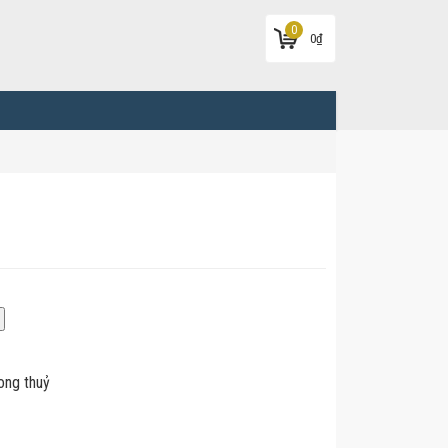
0
0
₫
ong thuỷ