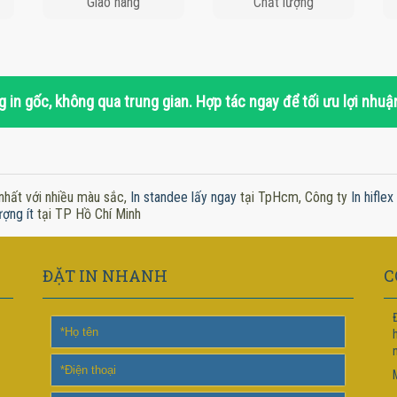
Giao hàng
Chất lượng
 in gốc, không qua trung gian. Hợp tác ngay để tối ưu lợi nhuậ
nhất với nhiều màu sắc,
In standee lấy ngay
tại TpHcm, Công ty
In hifle
ượng ít
tại TP Hồ Chí Minh
ĐẶT IN NHANH
C