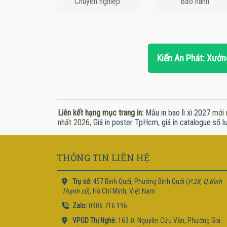
Chuyên nghiệp
Bảo hành
Kiến An Phát: Xưởng
Liên kết hạng mục trang in:
Mẫu in bao lì xì 2027
mới 
nhất 2026,
Giá in poster TpHcm
,
giá in catalogue số l
THÔNG TIN LIÊN HỆ
Trụ sở:
457 Bình Quới, Phường Bình Quới (
P.28, Q.Bình
Thạnh cũ
), Hồ Chí Minh, Việt Nam
Zalo:
0906.716.196
VPGD Thị Nghè:
163 Đ. Nguyễn Cửu Vân, Phường Gia