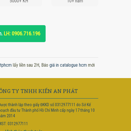
5000+ KH
10+ năm
n.
LH: 0906.716.196
x tphcm
lấy liền sau 2H, Báo
giá in catalogue hcm
mới
ÔNG TY TNHH KIẾN AN PHÁT
Được thành lập theo giấy ĐKKD số 0312977111 do Sở Kế
hoạch đầu tư Thành phố Hồ Chí Minh cấp ngày 17 tháng 10
năm 2014
MST: 0312977111