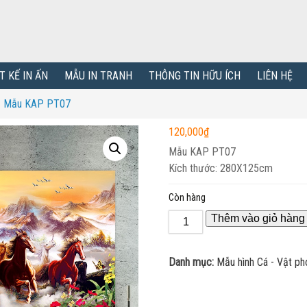
T KẾ IN ẤN
MẪU IN TRANH
THÔNG TIN HỮU ÍCH
LIÊN HỆ
 – Mẫu KAP PT07
120,000
₫
Mẫu KAP PT07
Kích thước: 280X125cm
Còn hàng
Thêm vào giỏ hàng
Danh mục:
Mẫu hình Cá - Vật ph