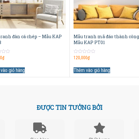
tranh đàn cá chép – Mẫu KAP
Mẫu tranh mã đáo thành công
8
Mẫu KAP PT01
0
00
₫
120,000
₫
out
of
5
vào giỏ hàng
Thêm vào giỏ hàng
ĐƯỢC TIN TƯỞNG BỞI