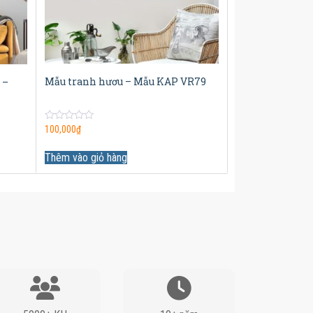
Mẫu tranh hươu – Mẫu KAP VR79
 –
0
100,000
₫
out
of
5
Thêm vào giỏ hàng