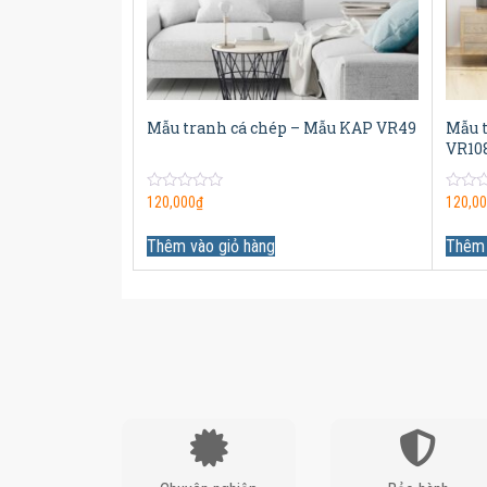
Mẫu tranh cá chép – Mẫu KAP VR49
Mẫu 
VR10
0
0
120,000
₫
120,0
out
out
of
of
5
5
Thêm vào giỏ hàng
Thêm 