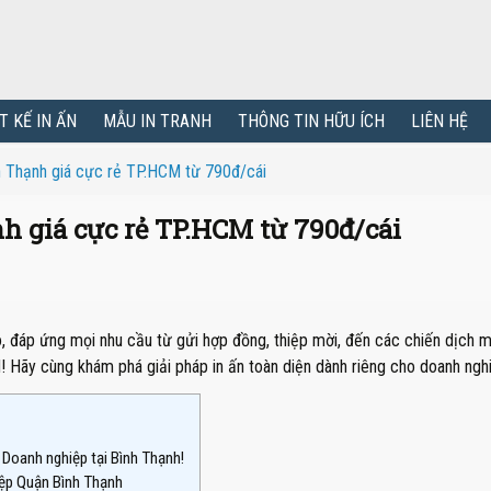
T KẾ IN ẤN
MẪU IN TRANH
THÔNG TIN HỮU ÍCH
LIÊN HỆ
h Thạnh giá cực rẻ TP.HCM từ 790đ/cái
h giá cực rẻ TP.HCM từ 790đ/cái
, đáp ứng mọi nhu cầu từ gửi hợp đồng, thiệp mời, đến các chiến dịch 
M! Hãy cùng khám phá giải pháp in ấn toàn diện dành riêng cho doanh nghi
Doanh nghiệp tại Bình Thạnh!
iệp Quận Bình Thạnh