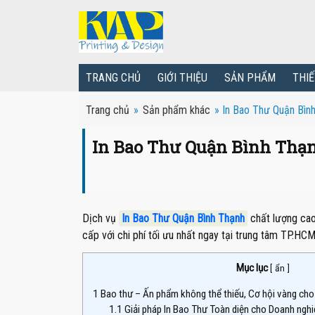
TRANG CHỦ
GIỚI THIỆU
SẢN PHẨM
THIẾ
Trang chủ
»
Sản phẩm khác
»
In Bao Thư Quận Bìn
In Bao Thư Quận Bình Thạn
Dịch vụ
In Bao Thư Quận Bình Thạnh
chất lượng cao
cấp với chi phí tối ưu nhất ngay tại trung tâm TP.HC
Mục lục
[
ẩn
]
1
Bao thư – Ấn phẩm không thể thiếu, Cơ hội vàng cho 
1.1
Giải pháp In Bao Thư Toàn diện cho Doanh ngh