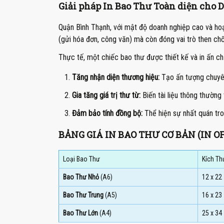
Giải pháp In Bao Thư Toàn diện cho
Quận Bình Thạnh, với mật độ doanh nghiệp cao và hoạ
(gửi hóa đơn, công văn) mà còn đóng vai trò then chố
Thực tế, một chiếc bao thư được thiết kế và in ấn chỉ
Tăng nhận diện thương hiệu:
Tạo ấn tượng chuyên 
Gia tăng giá trị thư từ:
Biến tài liệu thông thường 
Đảm bảo tính đồng bộ:
Thể hiện sự nhất quán tro
BẢNG GIÁ IN BAO THƯ CƠ BẢN (IN O
Loại Bao Thư
Kích Th
Bao Thư Nhỏ
(A6)
12 x 22
Bao Thư Trung
(A5)
16 x 23
Bao Thư Lớn
(A4)
25 x 34