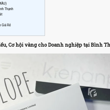
MÀU)
ình Thạnh
át
h Giá Rẻ
ếu, Cơ hội vàng cho Doanh nghiệp tại Bình T