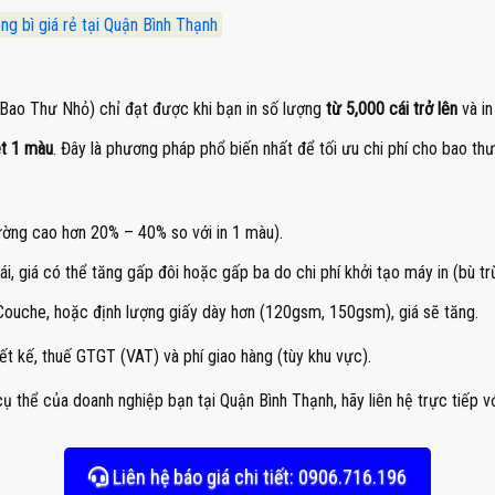
ng bì giá rẻ tại Quận Bình Thạnh
Bao Thư Nhỏ) chỉ đạt được khi bạn in số lượng
từ 5,000 cái trở lên
và i
et 1 màu
. Đây là phương pháp phổ biến nhất để tối ưu chi phí cho bao thư
ường cao hơn 20% – 40% so với in 1 màu).
i, giá có thể tăng gấp đôi hoặc gấp ba do chi phí khởi tạo máy in (bù tr
ouche, hoặc định lượng giấy dày hơn (120gsm, 150gsm), giá sẽ tăng.
ết kế, thuế GTGT (VAT) và phí giao hàng (tùy khu vực).
ụ thể của doanh nghiệp bạn tại Quận Bình Thạnh, hãy liên hệ trực tiếp vớ
Liên hệ báo giá chi tiết: 0906.716.196