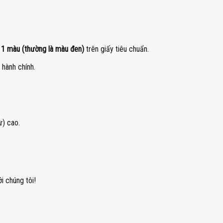
n
1 màu (thường là màu đen)
trên giấy tiêu chuẩn.
 hành chính.
ừ) cao.
i chúng tôi!