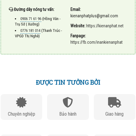
Đường dây nóng tư vấn:
Email:
kienanphatplus@gmail.com
0906 71 61 96
(Hồng Vân -
Trụ Sở | Xưởng)
Website:
https://kienanphat.net
0776 181 014
(Thanh Trúc -
Fanpage:
VPGD Thị Nghè)
https://fb.com/inankienanphat
ĐƯỢC TIN TƯỞNG BỞI
Chuyên nghiệp
Bảo hành
Giao hàng