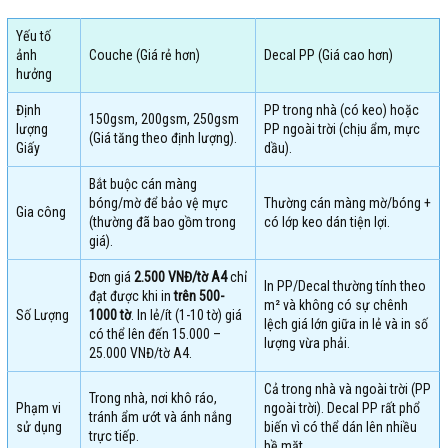
Yếu tố
ảnh
Couche (Giá rẻ hơn)
Decal PP (Giá cao hơn)
hưởng
Định
PP trong nhà (có keo) hoặc
150gsm, 200gsm, 250gsm
lượng
PP ngoài trời (chịu ẩm, mực
(Giá tăng theo định lượng).
Giấy
dầu).
Bắt buộc cán màng
bóng/mờ để bảo vệ mực
Thường cán màng mờ/bóng +
Gia công
(thường đã bao gồm trong
có lớp keo dán tiện lợi.
giá).
Đơn giá
2.500 VNĐ/tờ A4
chỉ
In PP/Decal thường tính theo
đạt được khi in
trên 500-
m² và không có sự chênh
Số Lượng
1000 tờ
. In lẻ/ít (1-10 tờ) giá
lệch giá lớn giữa in lẻ và in số
có thể lên đến 15.000 –
lượng vừa phải.
25.000 VNĐ/tờ A4.
Cả trong nhà và ngoài trời (PP
Trong nhà, nơi khô ráo,
Phạm vi
ngoài trời). Decal PP rất phổ
tránh ẩm ướt và ánh nắng
sử dụng
biến vì có thể dán lên nhiều
trực tiếp.
bề mặt.