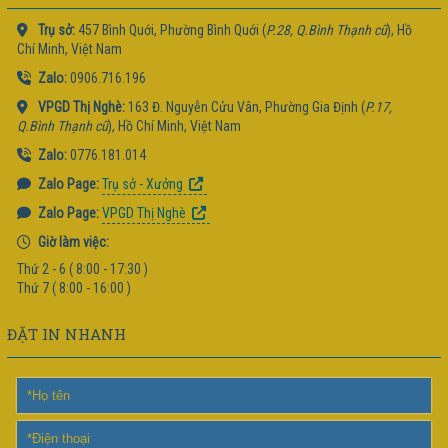
Trụ sở:
457 Bình Quới, Phường Bình Quới (
P.28, Q.Bình Thạnh cũ
), Hồ
Chí Minh, Việt Nam
Zalo:
0906.716.196
VPGD Thị Nghè:
163 Đ. Nguyễn Cửu Vân, Phường Gia Định (
P.17,
Q.Bình Thạnh cũ
), Hồ Chí Minh, Việt Nam
Zalo:
0776.181.014
Zalo Page:
Trụ sở - Xưởng
Zalo Page:
VPGD Thị Nghè
Giờ làm việc:
Thứ 2 - 6 ( 8:00 - 17:30 )
Thứ 7 ( 8:00 - 16:00 )
ĐẶT IN NHANH