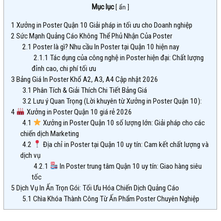
Mục lục
[
ẩn
]
1
Xưởng in Poster Quận 10 Giải pháp in tối ưu cho Doanh nghiệp
2
Sức Mạnh Quảng Cáo Không Thể Phủ Nhận Của Poster
2.1
Poster là gì? Nhu cầu In Poster tại Quận 10 hiện nay
2.1.1
Tác dụng của công nghệ in Poster hiện đại: Chất lượng
đỉnh cao, chi phí tối ưu
3
Bảng Giá In Poster Khổ A2, A3, A4 Cập nhật 2026
3.1
Phân Tích & Giải Thích Chi Tiết Bảng Giá
3.2
Lưu ý Quan Trọng (Lời khuyên từ Xưởng in Poster Quận 10):
4
Xưởng in Poster Quận 10 giá rẻ 2026
4.1
Xưởng in Poster Quận 10 số lượng lớn: Giải pháp cho các
chiến dịch Marketing
4.2
Địa chỉ in Poster tại Quận 10 uy tín: Cam kết chất lượng và
dịch vụ
4.2.1
In Poster trung tâm Quận 10 uy tín: Giao hàng siêu
tốc
5
Dịch Vụ In Ấn Trọn Gói: Tối Ưu Hóa Chiến Dịch Quảng Cáo
5.1
Chìa Khóa Thành Công Từ Ấn Phẩm Poster Chuyên Nghiệp