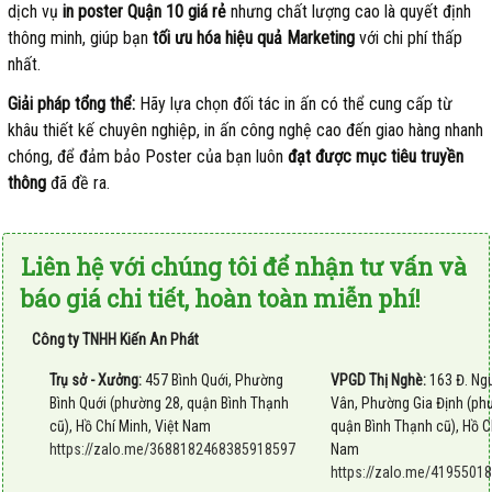
dịch vụ
in poster Quận 10 giá rẻ
nhưng chất lượng cao là quyết định
thông minh, giúp bạn
tối ưu hóa hiệu quả Marketing
với chi phí thấp
nhất.
Giải pháp tổng thể:
Hãy lựa chọn đối tác in ấn có thể cung cấp từ
khâu thiết kế chuyên nghiệp, in ấn công nghệ cao đến giao hàng nhanh
chóng, để đảm bảo Poster của bạn luôn
đạt được mục tiêu truyền
thông
đã đề ra.
Liên hệ với chúng tôi để nhận tư vấn và
báo giá chi tiết, hoàn toàn miễn phí!
Công ty TNHH Kiến An Phát
Trụ sở - Xưởng:
457 Bình Quới, Phường
VPGD Thị Nghè:
163 Đ. Ng
Bình Quới (phường 28, quận Bình Thạnh
Vân, Phường Gia Định (ph
cũ), Hồ Chí Minh, Việt Nam
quận Bình Thạnh cũ), Hồ Ch
https://zalo.me/3688182468385918597
Nam
https://zalo.me/419550