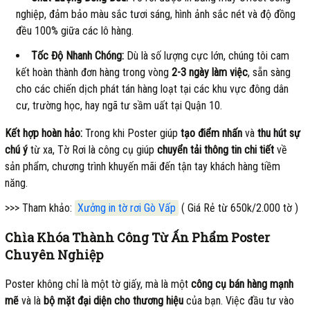
nghiệp, đảm bảo màu sắc tươi sáng, hình ảnh sắc nét và độ đồng
đều 100% giữa các lô hàng.
Tốc Độ Nhanh Chóng:
Dù là số lượng cực lớn, chúng tôi cam
kết hoàn thành đơn hàng trong vòng
2-3 ngày làm việc
, sẵn sàng
cho các chiến dịch phát tán hàng loạt tại các khu vực đông dân
cư, trường học, hay ngã tư sầm uất tại Quận 10.
Kết hợp hoàn hảo:
Trong khi Poster giúp
tạo điểm nhấn
và
thu hút sự
chú ý
từ xa, Tờ Rơi là công cụ giúp
chuyển tải thông tin chi tiết
về
sản phẩm, chương trình khuyến mãi đến tận tay khách hàng tiềm
năng.
>>> Tham khảo:
Xưởng in tờ rơi Gò Vấp
( Giá Rẻ từ 650k/2.000 tờ )
Chìa Khóa Thành Công Từ Ấn Phẩm Poster
Chuyên Nghiệp
Poster không chỉ là một tờ giấy, mà là một
công cụ bán hàng mạnh
mẽ
và là
bộ mặt đại diện cho thương hiệu
của bạn. Việc đầu tư vào