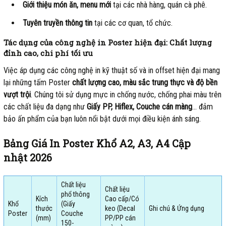
Giới thiệu món ăn, menu mới
tại các nhà hàng, quán cà phê.
Tuyên truyền thông tin
tại các cơ quan, tổ chức.
Tác dụng của công nghệ in Poster hiện đại: Chất lượng
đỉnh cao, chi phí tối ưu
Việc áp dụng các công nghệ in kỹ thuật số và in offset hiện đại mang
lại những tấm Poster
chất lượng cao, màu sắc trung thực và độ bền
vượt trội
. Chúng tôi sử dụng mực in chống nước, chống phai màu trên
các chất liệu đa dạng như
Giấy PP, Hiflex, Couche cán màng
… đảm
bảo ấn phẩm của bạn luôn nổi bật dưới mọi điều kiện ánh sáng.
Bảng Giá In Poster Khổ A2, A3, A4 Cập
nhật 2026
Chất liệu
Chất liệu
phổ thông
Kích
Cao cấp/Có
Khổ
(Giấy
thước
keo (Decal
Ghi chú & Ứng dụng
Poster
Couche
(mm)
PP/PP cán
150-