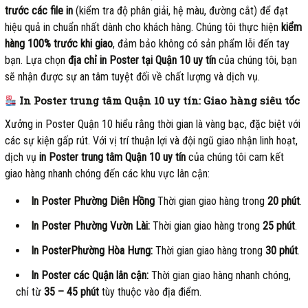
trước các file in
(kiểm tra độ phân giải, hệ màu, đường cắt) để đạt
hiệu quả in chuẩn nhất dành cho khách hàng. Chúng tôi thực hiện
kiểm
hàng 100% trước khi giao
, đảm bảo không có sản phẩm lỗi đến tay
bạn. Lựa chọn
địa chỉ in Poster tại Quận 10 uy tín
của chúng tôi, bạn
sẽ nhận được sự an tâm tuyệt đối về chất lượng và dịch vụ.
In Poster trung tâm Quận 10 uy tín: Giao hàng siêu tốc
Xưởng in Poster Quận 10 hiểu rằng thời gian là vàng bạc, đặc biệt với
các sự kiện gấp rút. Với vị trí thuận lợi và đội ngũ giao nhận linh hoạt,
dịch vụ
in Poster trung tâm Quận 10 uy tín
của chúng tôi cam kết
giao hàng nhanh chóng đến các khu vực lân cận:
In Poster Phường Diên Hồng
Thời gian giao hàng trong
20 phút
.
In Poster Phường Vườn Lài:
Thời gian giao hàng trong
25 phút
.
In PosterPhường Hòa Hưng:
Thời gian giao hàng trong
30 phút
.
In Poster các Quận lân cận:
Thời gian giao hàng nhanh chóng,
chỉ từ
35 – 45 phút
tùy thuộc vào địa điểm.