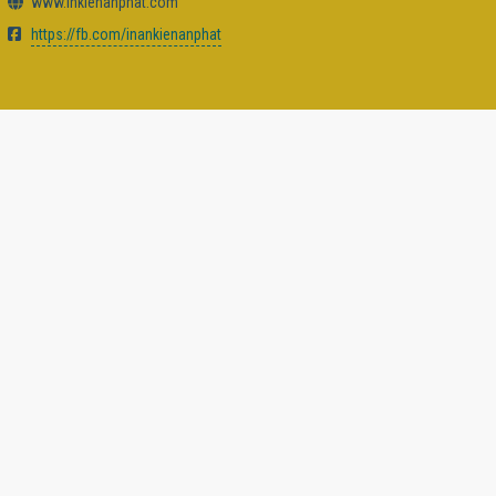
www.inkienanphat.com
https://fb.com/inankienanphat