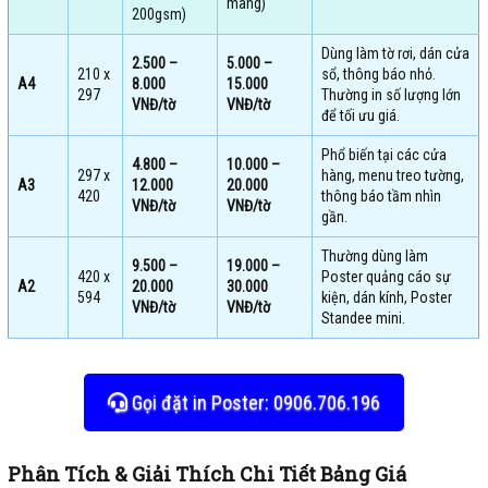
màng)
200gsm)
Dùng làm tờ rơi, dán cửa
2.500 –
5.000 –
210 x
sổ, thông báo nhỏ.
A4
8.000
15.000
297
Thường in số lượng lớn
VNĐ/tờ
VNĐ/tờ
để tối ưu giá.
Phổ biến tại các cửa
4.800 –
10.000 –
297 x
hàng, menu treo tường,
A3
12.000
20.000
420
thông báo tầm nhìn
VNĐ/tờ
VNĐ/tờ
gần.
Thường dùng làm
9.500 –
19.000 –
420 x
Poster quảng cáo sự
A2
20.000
30.000
594
kiện, dán kính, Poster
VNĐ/tờ
VNĐ/tờ
Standee mini.
Gọi đặt in Poster: 0906.706.196
Phân Tích & Giải Thích Chi Tiết Bảng Giá