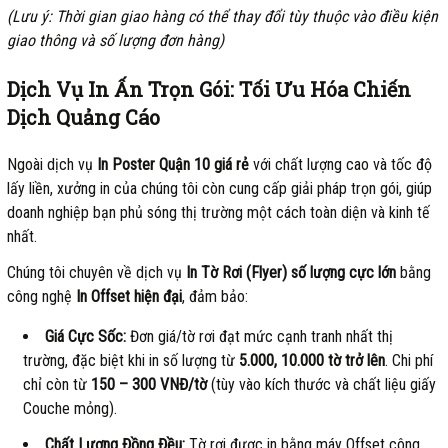
(Lưu ý: Thời gian giao hàng có thể thay đổi tùy thuộc vào điều kiện
giao thông và số lượng đơn hàng)
Dịch Vụ In Ấn Trọn Gói: Tối Ưu Hóa Chiến
Dịch Quảng Cáo
Ngoài dịch vụ
In Poster Quận 10 giá rẻ
với chất lượng cao và tốc độ
lấy liền, xưởng in của chúng tôi còn cung cấp giải pháp trọn gói, giúp
doanh nghiệp bạn phủ sóng thị trường một cách toàn diện và kinh tế
nhất.
Chúng tôi chuyên về dịch vụ
In Tờ Rơi (Flyer) số lượng cực lớn
bằng
công nghệ
In Offset hiện đại
, đảm bảo:
Giá Cực Sốc:
Đơn giá/tờ rơi đạt mức cạnh tranh nhất thị
trường, đặc biệt khi in số lượng từ
5.000, 10.000 tờ trở lên
. Chi phí
chỉ còn từ
150 – 300 VNĐ/tờ
(tùy vào kích thước và chất liệu giấy
Couche mỏng).
Chất Lượng Đồng Đều:
Tờ rơi được in bằng máy Offset công