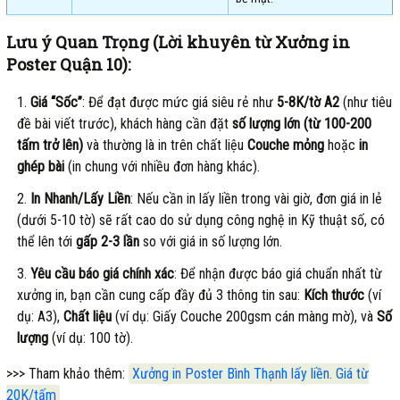
Lưu ý Quan Trọng (Lời khuyên từ Xưởng in
Poster Quận 10):
Giá “Sốc”
: Để đạt được mức giá siêu rẻ như
5-8K/tờ A2
(như tiêu
đề bài viết trước), khách hàng cần đặt
số lượng lớn (từ 100-200
tấm trở lên)
và thường là in trên chất liệu
Couche mỏng
hoặc
in
ghép bài
(in chung với nhiều đơn hàng khác).
In Nhanh/Lấy Liền
: Nếu cần in lấy liền trong vài giờ, đơn giá in lẻ
(dưới 5-10 tờ) sẽ rất cao do sử dụng công nghệ in Kỹ thuật số, có
thể lên tới
gấp 2-3 lần
so với giá in số lượng lớn.
Yêu cầu báo giá chính xác
: Để nhận được báo giá chuẩn nhất từ
xưởng in, bạn cần cung cấp đầy đủ 3 thông tin sau:
Kích thước
(ví
dụ: A3),
Chất liệu
(ví dụ: Giấy Couche 200gsm cán màng mờ), và
Số
lượng
(ví dụ: 100 tờ).
>>> Tham khảo thêm:
Xưởng in Poster Bình Thạnh lấy liền. Giá từ
20K/tấm