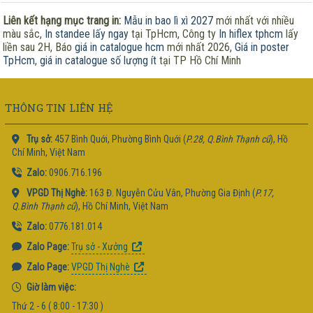
Liên kết hạng mục trang in:
Mẫu in bao lì xì 2027
mới nhất với nhiều
màu sắc,
In standee lấy ngay
tại TpHcm, Công ty
In hiflex tphcm
lấy
liền sau 2H, Báo
giá in catalogue hcm
mới nhất 2026,
Giá in poster
TpHcm
,
giá in catalogue số lượng ít
tại TP Hồ Chí Minh
THÔNG TIN LIÊN HỆ
Trụ sở:
457 Bình Quới, Phường Bình Quới (
P.28, Q.Bình Thạnh cũ
), Hồ
Chí Minh, Việt Nam
Zalo:
0906.716.196
VPGD Thị Nghè:
163 Đ. Nguyễn Cửu Vân, Phường Gia Định (
P.17,
Q.Bình Thạnh cũ
), Hồ Chí Minh, Việt Nam
Zalo:
0776.181.014
Zalo Page:
Trụ sở - Xưởng
Zalo Page:
VPGD Thị Nghè
Giờ làm việc:
Thứ 2 - 6 ( 8:00 - 17:30 )