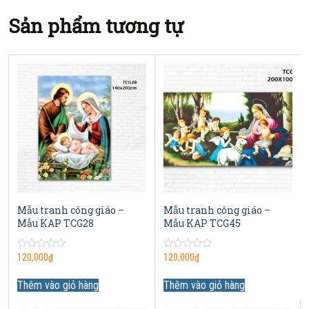
Sản phẩm tương tự
Mẫu tranh công giáo –
Mẫu tranh công giáo –
Mẫu KAP TCG28
Mẫu KAP TCG45
0
0
120,000
₫
120,000
₫
out
out
of
of
5
5
Thêm vào giỏ hàng
Thêm vào giỏ hàng