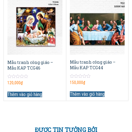
Mẫu tranh công giáo –
Mẫu tranh công giáo –
Mẫu KAP TCG44
Mẫu KAP TCG46
0
150,000
₫
0
120,000
₫
out
out
of
of
5
Thêm vào giỏ hàng
5
Thêm vào giỏ hàng
ĐƯỢC TIN TƯỞNG BỞI