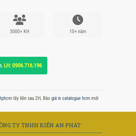
5000+ KH
10+ năm
n.
LH: 0906.716.196
x tphcm
lấy liền sau 2H, Báo
giá in catalogue hcm
mới
ÔNG TY TNHH KIẾN AN PHÁT