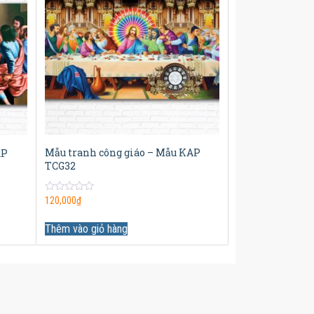
Mẫu tranh công giáo – Mẫu KAP
AP
TCG32
0
120,000
₫
out
of
5
Thêm vào giỏ hàng