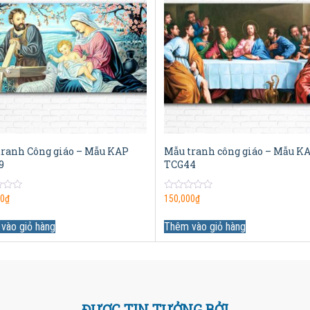
tranh Công giáo – Mẫu KAP
Mẫu tranh công giáo – Mẫu K
9
TCG44
0
00
₫
150,000
₫
out
of
5
vào giỏ hàng
Thêm vào giỏ hàng
ĐƯỢC TIN TƯỞNG BỞI