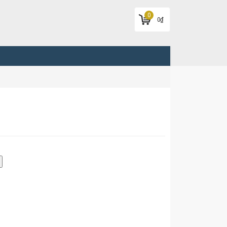
0
0
₫