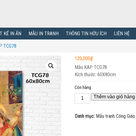
T KẾ IN ẤN
MẪU IN TRANH
THÔNG TIN HỮU ÍCH
LIÊN HỆ
AP TCG78
120,000
₫
Mẫu KAP TCG78
Kích thước: 60X80cm
Còn hàng
Thêm vào giỏ hàng
Danh mục:
Mẫu tranh Công Giáo