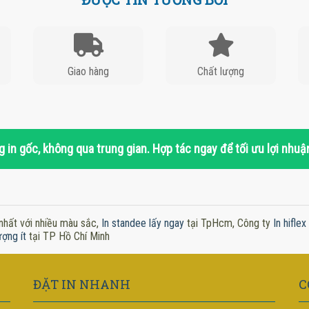
Giao hàng
Chất lượng
 in gốc, không qua trung gian. Hợp tác ngay để tối ưu lợi nhuậ
nhất với nhiều màu sắc,
In standee lấy ngay
tại TpHcm, Công ty
In hifle
ượng ít
tại TP Hồ Chí Minh
ĐẶT IN NHANH
C