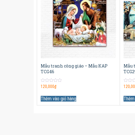
Mẫu tranh công giáo – Mẫu KAP
Mẫu 
TCG46
TCG2
0
0
120,000
₫
120,0
out
out
of
of
5
5
Thêm vào giỏ hàng
Thêm 