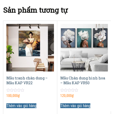
Sản phẩm tương tự
Mẫu tranh chân dung –
Mẫu Chân dung hình hoa
Mẫu KAP VR22
– Mẫu KAP VR50
0
0
100,000
₫
120,000
₫
out
out
of
of
5
5
Thêm vào giỏ hàng
Thêm vào giỏ hàng