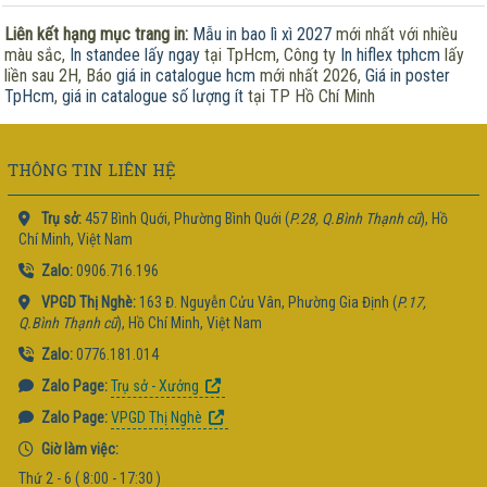
Liên kết hạng mục trang in:
Mẫu in bao lì xì 2027
mới nhất với nhiều
màu sắc,
In standee lấy ngay
tại TpHcm, Công ty
In hiflex tphcm
lấy
liền sau 2H, Báo
giá in catalogue hcm
mới nhất 2026,
Giá in poster
TpHcm
,
giá in catalogue số lượng ít
tại TP Hồ Chí Minh
THÔNG TIN LIÊN HỆ
Trụ sở:
457 Bình Quới, Phường Bình Quới (
P.28, Q.Bình Thạnh cũ
), Hồ
Chí Minh, Việt Nam
Zalo:
0906.716.196
VPGD Thị Nghè:
163 Đ. Nguyễn Cửu Vân, Phường Gia Định (
P.17,
Q.Bình Thạnh cũ
), Hồ Chí Minh, Việt Nam
Zalo:
0776.181.014
Zalo Page:
Trụ sở - Xưởng
Zalo Page:
VPGD Thị Nghè
Giờ làm việc:
Thứ 2 - 6 ( 8:00 - 17:30 )