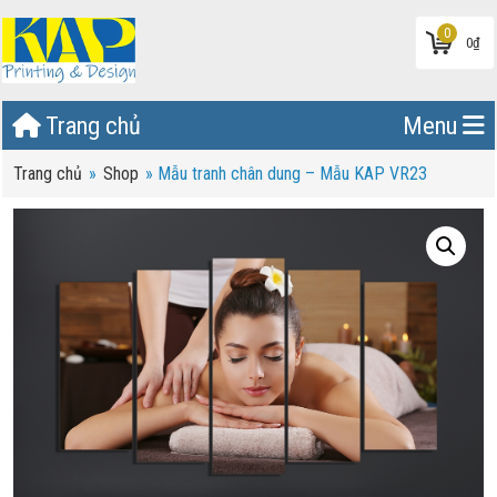
0
0
₫
Trang chủ
Menu
Trang chủ
»
Shop
»
Mẫu tranh chân dung – Mẫu KAP VR23