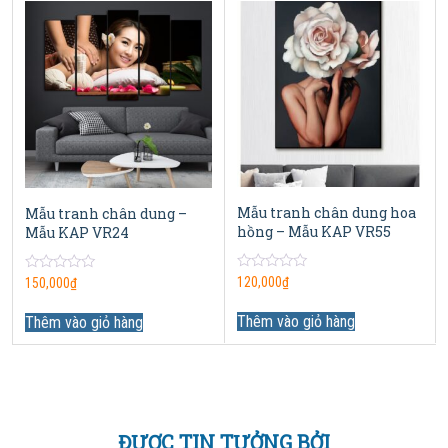
Mẫu tranh chân dung hoa
Mẫu tranh chân dung –
hồng – Mẫu KAP VR55
Mẫu KAP VR24
0
120,000
₫
0
150,000
₫
out
out
of
of
5
Thêm vào giỏ hàng
5
Thêm vào giỏ hàng
ĐƯỢC TIN TƯỞNG BỞI