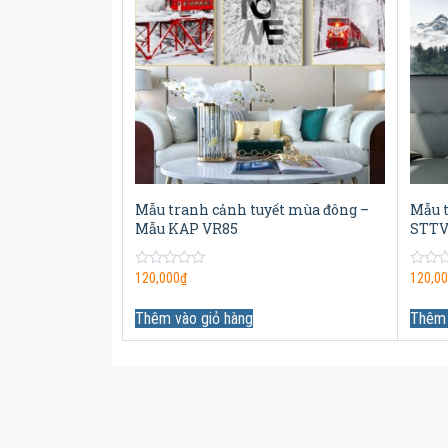
Mẫu tranh cảnh tuyết mùa đông –
Mẫu 
Mẫu KAP VR85
STTV
0
0
120,000
₫
120,0
out
out
of
of
5
5
Thêm vào giỏ hàng
Thêm 