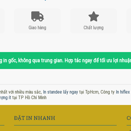
Giao hàng
Chất lượng
 in gốc, không qua trung gian. Hợp tác ngay để tối ưu lợi nhuậ
nhất với nhiều màu sắc,
In standee lấy ngay
tại TpHcm, Công ty
In hifle
ượng ít
tại TP Hồ Chí Minh
ĐẶT IN NHANH
C