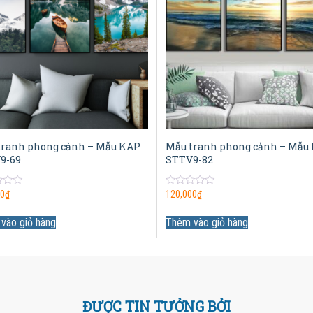
tranh phong cảnh – Mẫu KAP
Mẫu tranh phong cảnh – Mẫu
9-69
STTV9-82
0
00
₫
120,000
₫
out
of
5
vào giỏ hàng
Thêm vào giỏ hàng
ĐƯỢC TIN TƯỞNG BỞI