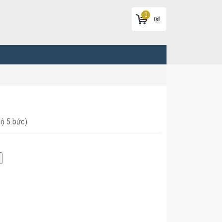
0
0
₫
bộ 5 bức)