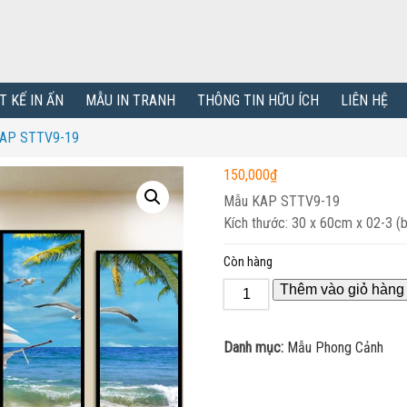
T KẾ IN ẤN
MẪU IN TRANH
THÔNG TIN HỮU ÍCH
LIÊN HỆ
KAP STTV9-19
150,000
₫
Mẫu KAP STTV9-19
Kích thước: 30 x 60cm x 02-3 (
Còn hàng
Thêm vào giỏ hàng
Danh mục:
Mẫu Phong Cảnh