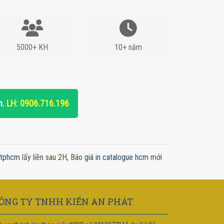
5000+ KH
10+ năm
n.
LH: 0906.716.196
x tphcm
lấy liền sau 2H, Báo
giá in catalogue hcm
mới
ÔNG TY TNHH KIẾN AN PHÁT