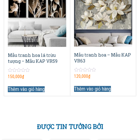
Mẫu tranh hoa – Mẫu KAP
Mẫu tranh hoa lá trừu
VR63
tượng – Mẫu KAP VR59
0
120,000
₫
0
150,000
₫
out
out
of
of
5
Thêm vào giỏ hàng
5
Thêm vào giỏ hàng
ĐƯỢC TIN TƯỞNG BỞI