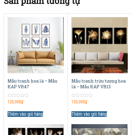
Sản phẩm tương tự
Mẫu tranh hoa lá – Mẫu
Mẫu tranh trừu tượng hoa
KAP VR47
lá – Mẫu KAP VR13
0
0
120,000
₫
150,000
₫
out
out
of
of
5
5
Thêm vào giỏ hàng
Thêm vào giỏ hàng