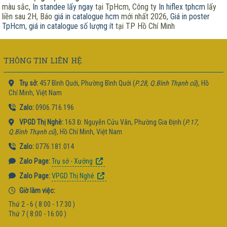
màu sắc,
In standee lấy ngay
tại TpHcm, Công ty
In hiflex tphcm
lấy
liền sau 2H, Báo
giá in catalogue hcm
mới nhất 2026,
Giá in poster
TpHcm
,
giá in catalogue số lượng ít
tại TP Hồ Chí Minh
THÔNG TIN LIÊN HỆ
Trụ sở:
457 Bình Quới, Phường Bình Quới (
P.28, Q.Bình Thạnh cũ
), Hồ
Chí Minh, Việt Nam
Zalo:
0906.716.196
VPGD Thị Nghè:
163 Đ. Nguyễn Cửu Vân, Phường Gia Định (
P.17,
Q.Bình Thạnh cũ
), Hồ Chí Minh, Việt Nam
Zalo:
0776.181.014
Zalo Page:
Trụ sở - Xưởng
Zalo Page:
VPGD Thị Nghè
Giờ làm việc:
Thứ 2 - 6 ( 8:00 - 17:30 )
Thứ 7 ( 8:00 - 16:00 )