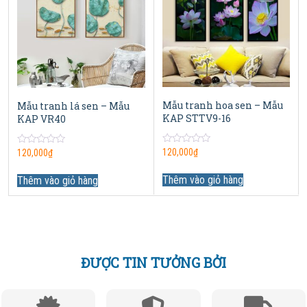
Mẫu tranh hoa sen – Mẫu
Mẫu tranh lá sen – Mẫu
KAP STTV9-16
KAP VR40
0
120,000
₫
0
120,000
₫
out
out
of
of
5
Thêm vào giỏ hàng
5
Thêm vào giỏ hàng
ĐƯỢC TIN TƯỞNG BỞI