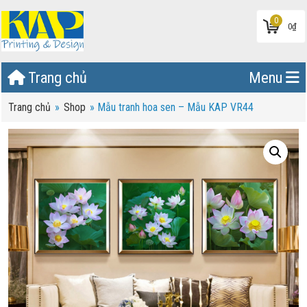
0
0
₫
Trang chủ
Menu
Trang chủ
»
Shop
»
Mẫu tranh hoa sen – Mẫu KAP VR44