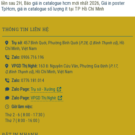
liền sau 2H, Báo
giá in catalogue hcm
mới nhất 2026,
Giá in poster
TpHcm
,
giá in catalogue số lượng ít
tại TP Hồ Chí Minh
THÔNG TIN LIÊN HỆ
Trụ sở:
457 Bình Quới, Phường Bình Quới (
P.28, Q.Bình Thạnh cũ
), Hồ
Chí Minh, Việt Nam
Zalo:
0906.716.196
VPGD Thị Nghè:
163 Đ. Nguyễn Cửu Vân, Phường Gia Định (
P.17,
Q.Bình Thạnh cũ
), Hồ Chí Minh, Việt Nam
Zalo:
0776.181.014
Zalo Page:
Trụ sở - Xưởng
Zalo Page:
VPGD Thị Nghè
Giờ làm việc:
Thứ 2 - 6 ( 8:00 - 17:30 )
Thứ 7 ( 8:00 - 16:00 )
ĐẶT IN NHANH