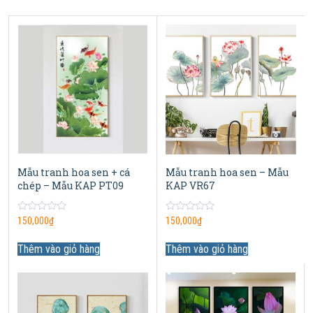
Mẫu tranh hoa sen + cá
Mẫu tranh hoa sen – Mẫu
chép – Mẫu KAP PT09
KAP VR67
0
0
150,000
₫
150,000
₫
out
out
of
of
5
5
Thêm vào giỏ hàng
Thêm vào giỏ hàng