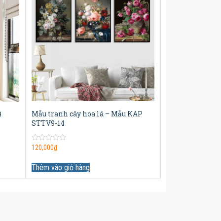
Mẫu tranh cây hoa lá – Mẫu KAP
9
STTV9-14
0
120,000
₫
out
of
5
Thêm vào giỏ hàng