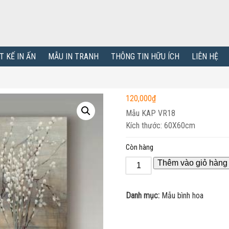
T KẾ IN ẤN
MẪU IN TRANH
THÔNG TIN HỮU ÍCH
LIÊN HỆ
120,000
₫
Mẫu KAP VR18
Kích thước: 60X60cm
Còn hàng
Thêm vào giỏ hàng
Danh mục:
Mẫu bình hoa