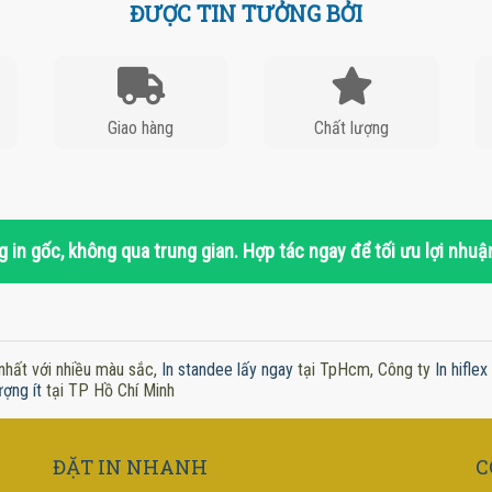
ĐƯỢC TIN TƯỞNG BỞI
Giao hàng
Chất lượng
 in gốc, không qua trung gian. Hợp tác ngay để tối ưu lợi nhuậ
nhất với nhiều màu sắc,
In standee lấy ngay
tại TpHcm, Công ty
In hifle
ượng ít
tại TP Hồ Chí Minh
ĐẶT IN NHANH
C