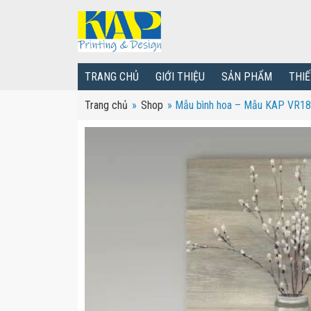
TRANG CHỦ
GIỚI THIỆU
SẢN PHẨM
THIẾ
Trang chủ
»
Shop
»
Mẫu bình hoa – Mẫu KAP VR18