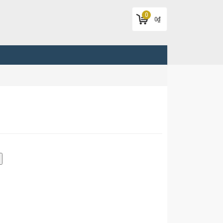
0
0
₫