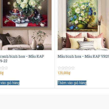
tranh bình hoa – Mẫu KAP
Mẫu bình hoa – Mẫu KAP VR2
9-22
0
00
₫
120,000
₫
out
of
5
vào giỏ hàng
Thêm vào giỏ hàng