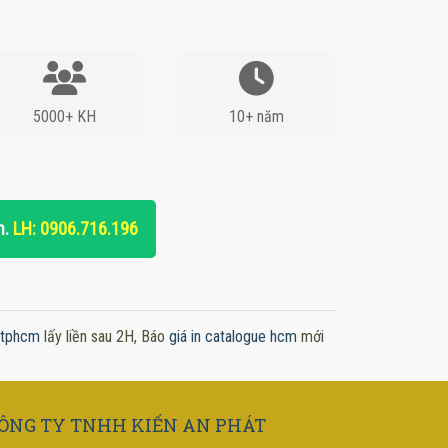
5000+ KH
10+ năm
n.
LH: 0906.716.196
x tphcm
lấy liền sau 2H, Báo
giá in catalogue hcm
mới
ÔNG TY TNHH KIẾN AN PHÁT