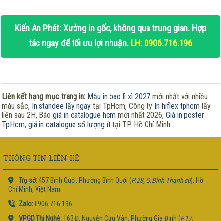
Kiến An Phát: Xưởng in gốc, không qua trung gian. Hợp
tác ngay để tối ưu lợi nhuận.
LH: 0906.716.196
Liên kết hạng mục trang in:
Mẫu in bao lì xì 2027
mới nhất với nhiều
màu sắc,
In standee lấy ngay
tại TpHcm, Công ty
In hiflex tphcm
lấy
liền sau 2H, Báo
giá in catalogue hcm
mới nhất 2026,
Giá in poster
TpHcm
,
giá in catalogue số lượng ít
tại TP Hồ Chí Minh
THÔNG TIN LIÊN HỆ
Trụ sở:
457 Bình Quới, Phường Bình Quới (
P.28, Q.Bình Thạnh cũ
), Hồ
Chí Minh, Việt Nam
Zalo:
0906.716.196
VPGD Thị Nghè:
163 Đ. Nguyễn Cửu Vân, Phường Gia Định (
P.17,