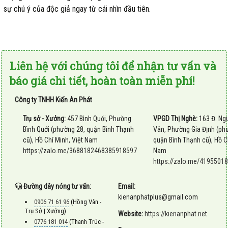
sự chú ý của độc giả ngay từ cái nhìn đầu tiên.
Liên hệ với chúng tôi để nhận tư vấn và
báo giá chi tiết, hoàn toàn miễn phí!
Công ty TNHH Kiến An Phát
Trụ sở - Xưởng:
457 Bình Quới, Phường
VPGD Thị Nghè:
163 Đ. Ng
Bình Quới (phường 28, quận Bình Thạnh
Vân, Phường Gia Định (ph
cũ), Hồ Chí Minh, Việt Nam
quận Bình Thạnh cũ), Hồ Ch
https://zalo.me/3688182468385918597
Nam
https://zalo.me/419550
Đường dây nóng tư vấn:
Email:
kienanphatplus@gmail.com
0906 71 61 96
(Hồng Vân -
Trụ Sở | Xưởng)
Website:
https://kienanphat.net
0776 181 014
(Thanh Trúc -