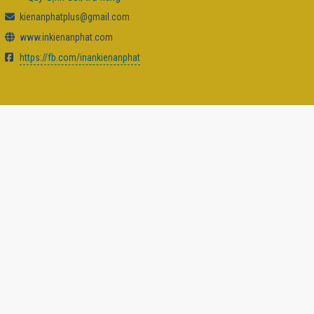
kienanphatplus@gmail.com
www.inkienanphat.com
https://fb.com/inankienanphat