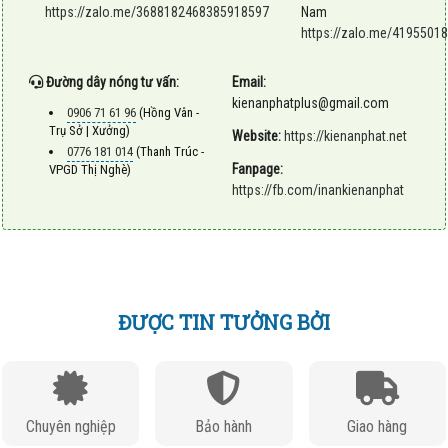
https://zalo.me/3688182468385918597
Nam
https://zalo.me/419550
Đường dây nóng tư vấn:
Email:
kienanphatplus@gmail.com
0906 71 61 96
(Hồng Vân -
Trụ Sở | Xưởng)
Website:
https://kienanphat.net
0776 181 014
(Thanh Trúc -
Fanpage:
VPGD Thị Nghè)
https://fb.com/inankienanphat
ĐƯỢC TIN TƯỞNG BỞI
Chuyên nghiệp
Bảo hành
Giao hàng