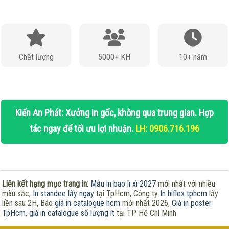
Chất lượng
5000+ KH
10+ năm
Kiến An Phát: Xưởng in gốc, không qua trung gian. Hợp
tác ngay để tối ưu lợi nhuận.
LH: 0906.716.196
Liên kết hạng mục trang in:
Mẫu in bao lì xì 2027
mới nhất với nhiều
màu sắc,
In standee lấy ngay
tại TpHcm, Công ty
In hiflex tphcm
lấy
liền sau 2H, Báo
giá in catalogue hcm
mới nhất 2026,
Giá in poster
TpHcm
,
giá in catalogue số lượng ít
tại TP Hồ Chí Minh