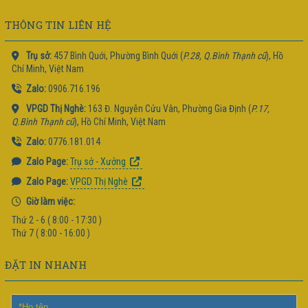
THÔNG TIN LIÊN HỆ
Trụ sở:
457 Bình Quới, Phường Bình Quới (
P.28, Q.Bình Thạnh cũ
), Hồ
Chí Minh, Việt Nam
Zalo:
0906.716.196
VPGD Thị Nghè:
163 Đ. Nguyễn Cửu Vân, Phường Gia Định (
P.17,
Q.Bình Thạnh cũ
), Hồ Chí Minh, Việt Nam
Zalo:
0776.181.014
Zalo Page:
Trụ sở - Xưởng
Zalo Page:
VPGD Thị Nghè
Giờ làm việc:
Thứ 2 - 6 ( 8:00 - 17:30 )
Thứ 7 ( 8:00 - 16:00 )
ĐẶT IN NHANH