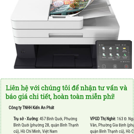
Liên hệ với chúng tôi để nhận tư vấn và
báo giá chi tiết, hoàn toàn miễn phí!
Công ty TNHH Kiến An Phát
Trụ sở - Xưởng:
457 Bình Quới, Phường
VPGD Thị Nghè:
163 Đ. Ng
Bình Quới (phường 28, quận Bình Thạnh
Vân, Phường Gia Định (ph
cũ), Hồ Chí Minh, Việt Nam
quận Bình Thạnh cũ), Hồ Ch