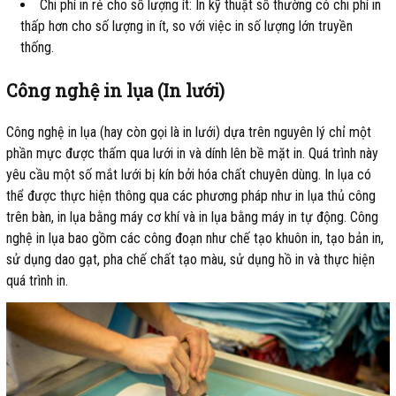
Chi phí in rẻ cho số lượng ít: In kỹ thuật số thường có chi phí in
thấp hơn cho số lượng in ít, so với việc in số lượng lớn truyền
thống.
Công nghệ in lụa (In lưới)
Công nghệ in lụa (hay còn gọi là in lưới) dựa trên nguyên lý chỉ một
phần mực được thấm qua lưới in và dính lên bề mặt in. Quá trình này
yêu cầu một số mắt lưới bị kín bởi hóa chất chuyên dùng. In lụa có
thể được thực hiện thông qua các phương pháp như in lụa thủ công
trên bàn, in lụa bằng máy cơ khí và in lụa bằng máy in tự động. Công
nghệ in lụa bao gồm các công đoạn như chế tạo khuôn in, tạo bản in,
sử dụng dao gạt, pha chế chất tạo màu, sử dụng hồ in và thực hiện
quá trình in.