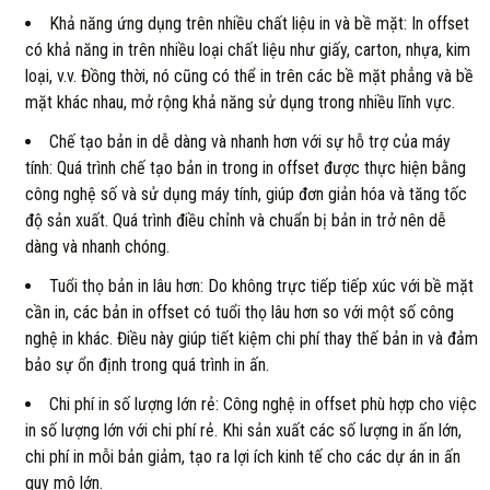
Khả năng ứng dụng trên nhiều chất liệu in và bề mặt: In offset
có khả năng in trên nhiều loại chất liệu như giấy, carton, nhựa, kim
loại, v.v. Đồng thời, nó cũng có thể in trên các bề mặt phẳng và bề
mặt khác nhau, mở rộng khả năng sử dụng trong nhiều lĩnh vực.
Chế tạo bản in dễ dàng và nhanh hơn với sự hỗ trợ của máy
tính: Quá trình chế tạo bản in trong in offset được thực hiện bằng
công nghệ số và sử dụng máy tính, giúp đơn giản hóa và tăng tốc
độ sản xuất. Quá trình điều chỉnh và chuẩn bị bản in trở nên dễ
dàng và nhanh chóng.
Tuổi thọ bản in lâu hơn: Do không trực tiếp tiếp xúc với bề mặt
cần in, các bản in offset có tuổi thọ lâu hơn so với một số công
nghệ in khác. Điều này giúp tiết kiệm chi phí thay thế bản in và đảm
bảo sự ổn định trong quá trình in ấn.
Chi phí in số lượng lớn rẻ: Công nghệ in offset phù hợp cho việc
in số lượng lớn với chi phí rẻ. Khi sản xuất các số lượng in ấn lớn,
chi phí in mỗi bản giảm, tạo ra lợi ích kinh tế cho các dự án in ấn
quy mô lớn.