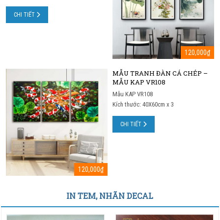
CHI TIẾT
120,000
₫
MẪU TRANH ĐÀN CÁ CHÉP –
MẪU KAP VR108
Mẫu KAP VR108
Kích thước: 40X60cm x 3
CHI TIẾT
120,000
₫
IN TEM, NHÃN DECAL