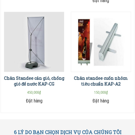
Đặt hàng
Chân Standee cản gió, chống
Chân standee cuốn nhôm
gió đế nước KAP-CG
tiêu chuẩn KAP-A2
450,000
₫
150,000
₫
Đặt hàng
Đặt hàng
6 LÝ DO BẠN CHỌN DỊCH VỤ CỦA CHÚNG TÔI