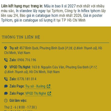
Liên kết hạng mục trang in:
Mẫu in bao lì xì 2027
mới nhất với nhiều
màu sắc,
In standee lấy ngay
tại TpHcm, Công ty
In hiflex tphcm
lấy
liền sau 2H, Báo
giá in catalogue hcm
mới nhất 2026,
Giá in poster
TpHcm
,
giá in catalogue số lượng ít
tại TP Hồ Chí Minh
THÔNG TIN LIÊN HỆ
Trụ sở:
457 Bình Quới, Phường Bình Quới (
P.28, Q.Bình Thạnh cũ
), Hồ
Chí Minh, Việt Nam
Zalo:
0906.716.196
VPGD Thị Nghè:
163 Đ. Nguyễn Cửu Vân, Phường Gia Định (
P.17,
Q.Bình Thạnh cũ
), Hồ Chí Minh, Việt Nam
Zalo:
0776.181.014
Zalo Page:
Trụ sở - Xưởng
Zalo Page:
VPGD Thị Nghè
Giờ làm việc:
Thứ 2 - 6 ( 8:00 - 17:30 )