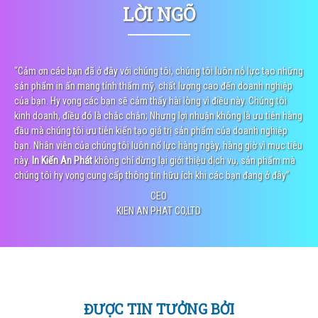
LỜI NGÕ
“Cảm ơn các bạn đã ở đây với chúng tôi, chúng tôi luôn nỗ lực tạo những
sản phẩm in ấn mang tính thẩm mỹ, chất lượng cao đến doanh nghiệp
của bạn. Hy vọng các bạn sẽ cảm thấy hài lòng vì điều này. Chúng tôi
kinh doanh, điều đó là chắc chắn; Nhưng lợi nhuận không là ưu tiên hàng
đầu mà chúng tôi ưu tiên kiến tạo giá trị sản phẩm của doanh nghiệp
bạn. Nhân viên của chúng tôi luôn nổ lực hàng ngày, hàng giờ vì mục tiêu
này.
In Kiến An Phát
không chỉ dừng lại giới thiệu dịch vụ, sản phẩm mà
chúng tôi hy vọng cung cấp thông tin hữu ích khi các bạn đang ở đây”
CEO
KIEN AN PHAT CO,LTD
ĐƯỢC TIN TƯỞNG BỞI