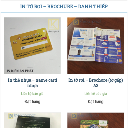
IN TỜ RƠI – BROCHURE – DANH THIẾP
In thẻ nhựa – name card
In tờ rơi – Brochure (tờ gấp)
nhựa
A3
Liên hệ báo giá
Liên hệ báo giá
Đặt hàng
Đặt hàng