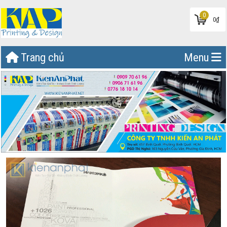
0
0
₫
Trang chủ
Menu