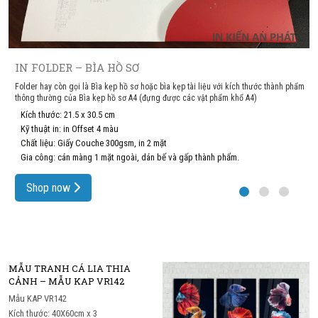
IN FOLDER – BÌA HỒ SƠ
Folder hay còn gọi là Bìa kẹp hồ sơ hoặc bìa kẹp tài liệu với kích thước thành phẩm
thông thường của Bìa kẹp hồ sơ A4 (đựng được các vật phẩm khổ A4)
Kích thước: 21.5 x 30.5 cm
Kỹ thuật in: in Offset 4 màu
Chất liệu: Giấy Couche 300gsm, in 2 mặt
Gia công: cán màng 1 mặt ngoài, dán bế và gấp thành phẩm.
Shop now
MẪU TRANH CÁ LIA THIA
CẢNH – MẪU KAP VR142
Mẫu KAP VR142
Kích thước: 40X60cm x 3