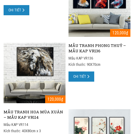
CHI TIẾT
120,000
₫
MẪU TRANH PHONG THUỶ –
MẪU KAP VR136
Mẫu KAP VR136
Kích thước: 90X70cm
CHI TIẾT
120,000
₫
MẪU TRANH HOA MÙA XUÂN
– MẪU KAP VR114
Mẫu KAP VR114
Kích thước: 40X80cm x 3